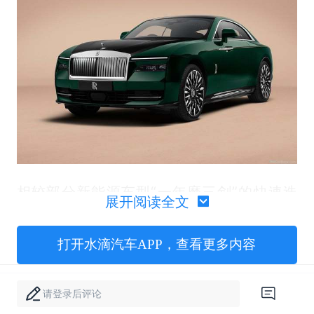
相较部分新能源车型“一年磨三剑”的快速迭
展开阅读全文
代，燃油车一般保持着6-8年更新周期，像劳
斯莱斯这样的超豪华品牌，更是把整车换代时
打开水滴汽车APP，查看更多内容
间翻倍：2003年上市的第七代幻影，在2017
年才等来接班人，而初代古斯特于2010年首
请登录后评论
发，时隔10年正式交棒。