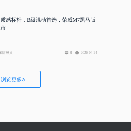
质感标杆，B级混动首选，荣威M7黑马版
上市
车情报员
0
2026-04-24
浏览更多a