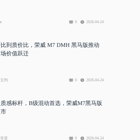
r
0
2026-04-24
比到质价比，荣威 M7 DMH 黑马版推动
市场价值跃迁
下立判
0
2026-04-24
质感标杆，B级混动首选，荣威M7黑马版
上市
壹车堂
0
2026-04-24