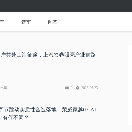
车
选车
问答
用户共赴山海征途，上汽答卷照亮产业前路
橙汽车
0
2026-06-23
字节跳动实质性合造落地：荣威家越07"AI
"有何不同？