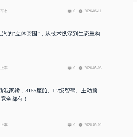
彩车市
0
2026-06-11
上汽的“立体突围”，从技术纵深到生态重构
侠上车
0
2026-05-08
插混家轿，8155座舱、L2级智驾、主动预
盘竟全都有！
侠上车
0
2026-05-02