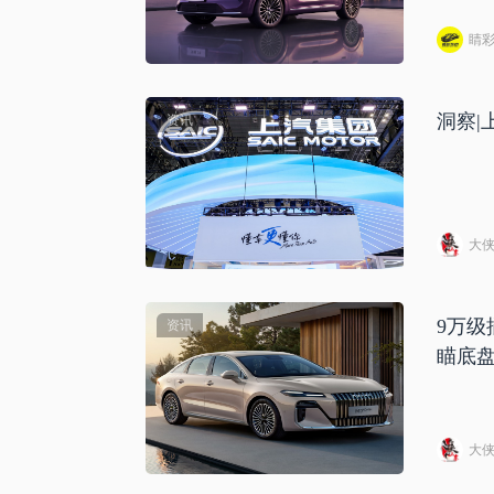
睛
洞察|
资讯
大
9万级
资讯
瞄底
大