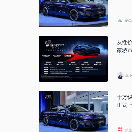
酷Ca
从性价
资讯
家轿
高
十万级
资讯
正式
第