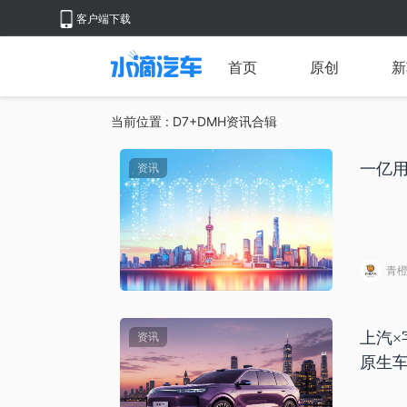
客户端下载
首页
原创
新
当前位置 : D7+DMH资讯合辑
一亿
资讯
青
上汽×
资讯
原生车