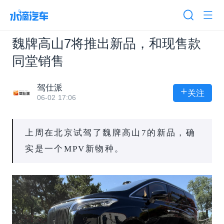
魏牌高山7将推出新品，和现售款
同堂销售
驾仕派
+
关注
06-02 17:06
上周在北京试驾了魏牌高山7的新品，确
实是一个MPV新物种。