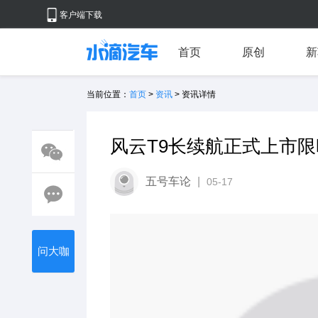
客户端下载
首页
原创
新
当前位置：
首页
>
资讯
> 资讯详情
风云T9长续航正式上市限时
五号车论
|
05-17
问大咖