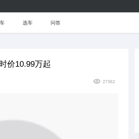
车
选车
问答
价10.99万起
27362