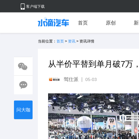
客户端下载
首页
原创
新
当前位置：
首页
>
资讯
> 资讯详情
从半价平替到单月破7万，
驾仕派
|
05-03
问大咖