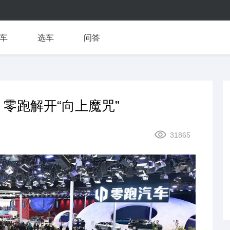
车
选车
问答
零跑解开“向上魔咒”
31865