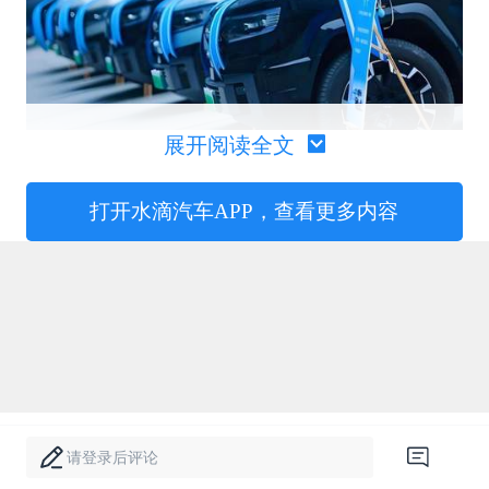
展开阅读全文
其中，上汽通用五菱新能源销量为100593
打开水滴汽车APP，查看更多内容
辆，交付首次突破10万辆，1-9月累计销量
668359辆；零跑汽车9月全系交付再创新
高，达66657辆，同比增长超97%，月销量
首次突破六万辆大关；9月，小鹏汽车共交付
新车41581辆，同比增长95%，环比增长
10%，单月交付量突破4万辆，创下历史新
高；9月，小米汽车交付量首次突破4万辆，
请登录后评论
创下品牌交付以来的历史新高，离年度35万