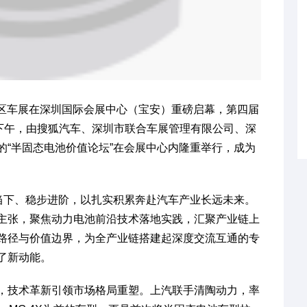
大湾区车展在深圳国际会展中心（宝安）重磅启幕，第四届
日下午，由搜狐汽车、深圳市联合车展管理有限公司、深
的“半固态电池价值论坛”在会展中心内隆重举行，成为
足当下、稳步进阶，以扎实积累奔赴汽车产业长远未来。
主张，聚焦动力电池前沿技术落地实践，汇聚产业链上
路径与价值边界，为全产业链搭建起深度交流互通的专
了新动能。
，技术革新引领市场格局重塑。上汽联手清陶动力，率