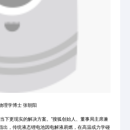
物理学博士 张朝阳
是当下更现实的解决方案。”搜狐创始人、董事局主席兼
指出，传统液态锂电池因电解液易燃，在高温或力学碰