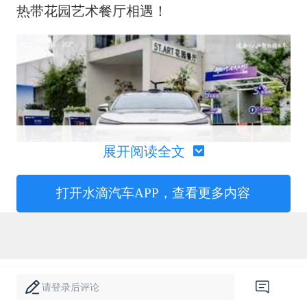
热带花园艺术餐厅相遇！
展开阅读全文
打开水滴汽车APP，查看更多内容
星耀8远航家，拥有5018mm的车长、
1918mm的车宽，配上2928mm的轴距，视
觉上看起来时尚大气，停在5T·art那个满是绿
植的艺境门口，体量感一下就有了。溜背式的
请登录后评论