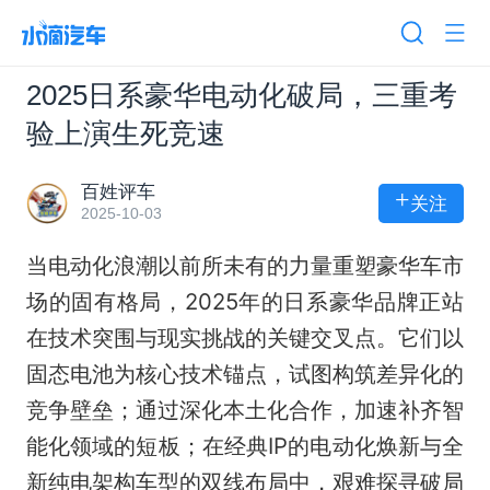
2025日系豪华电动化破局，三重考
验上演生死竞速
百姓评车
+
关注
2025-10-03
当电动化浪潮以前所未有的力量重塑豪华车市
场的固有格局，2025年的日系豪华品牌正站
在技术突围与现实挑战的关键交叉点。它们以
固态电池为核心技术锚点，试图构筑差异化的
竞争壁垒；通过深化本土化合作，加速补齐智
能化领域的短板；在经典IP的电动化焕新与全
新纯电架构车型的双线布局中，艰难探寻破局