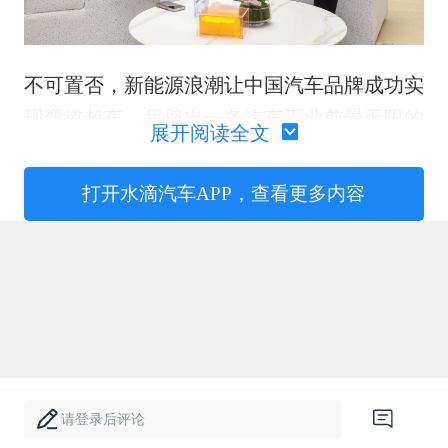
不可置否，新能源浪潮让中国汽车品牌成功实
现弯道超车，另辟出一条汽车工业前景无限的
展开阅读全文
发展之路。一个新的课题也随之而来，在新能
源、电动化时代下，中国汽车品牌又该如何树
打开水滴汽车APP，查看更多内容
立新的豪华呢？
在上海车展上，广汽昊铂给出了自己的答案。
昊铂带来两款重磅产品，猎装概念车EARTH
大地以及昊铂HL五座版和六座版车型。昊铂
品牌与用户沟通部部长金荣波表示，昊铂想向
外界展示出“科技、豪华、高品位”的品牌形
请登录后评论
象，后续产品的研发、营销、服务等，都会紧