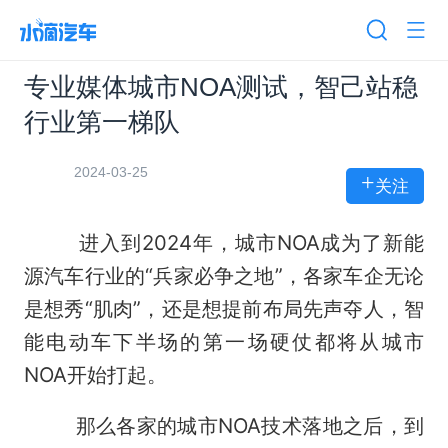
专业媒体城市NOA测试，智己站稳
行业第一梯队
2024-03-25
+
关注
进入到2024年，城市NOA成为了新能
源汽车行业的“兵家必争之地”，各家车企无论
是想秀“肌肉”，还是想提前布局先声夺人，智
能电动车下半场的第一场硬仗都将从城市
NOA开始打起。
那么各家的城市NOA技术落地之后，到