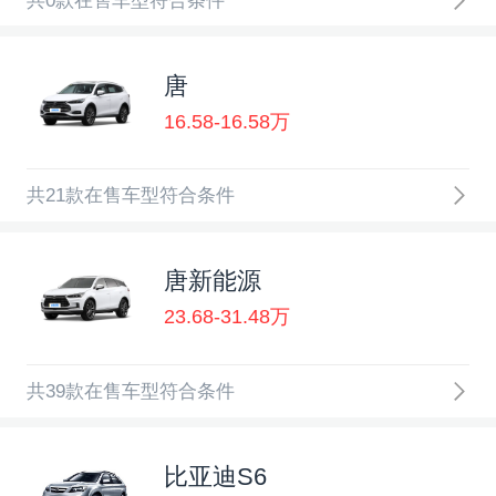
共0款在售车型符合条件
唐
16.58-16.58万
共21款在售车型符合条件
唐新能源
23.68-31.48万
共39款在售车型符合条件
比亚迪S6