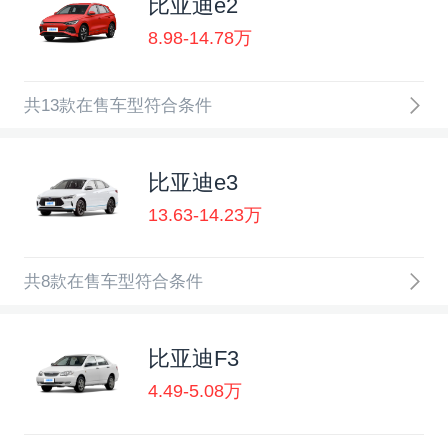
比亚迪e2
8.98-14.78万
共13款在售车型符合条件
比亚迪e3
13.63-14.23万
共8款在售车型符合条件
比亚迪F3
4.49-5.08万