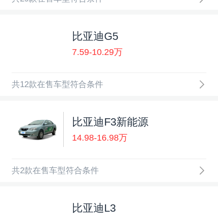
比亚迪G5
7.59-10.29万
共12款在售车型符合条件
比亚迪F3新能源
14.98-16.98万
共2款在售车型符合条件
比亚迪L3