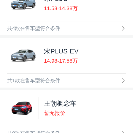
11.58-14.38万
共4款在售车型符合条件
宋PLUS EV
14.98-17.58万
共1款在售车型符合条件
王朝概念车
暂无报价