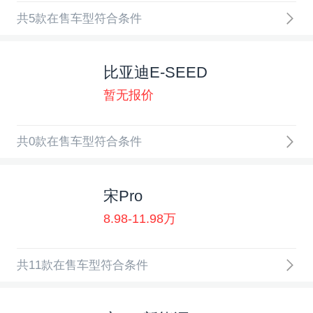
共5款在售车型符合条件
比亚迪E-SEED
暂无报价
共0款在售车型符合条件
宋Pro
8.98-11.98万
共11款在售车型符合条件