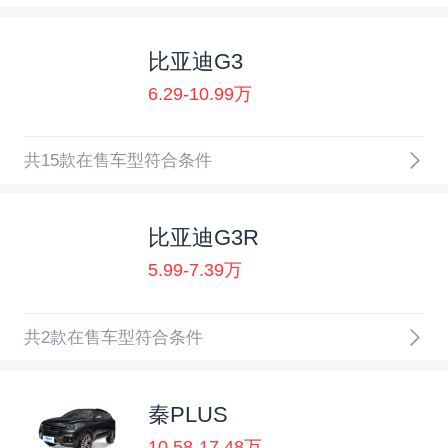
比亚迪G3
6.29-10.99万
共15款在售车型符合条件
比亚迪G3R
5.99-7.39万
共2款在售车型符合条件
秦PLUS
10.58-17.48万