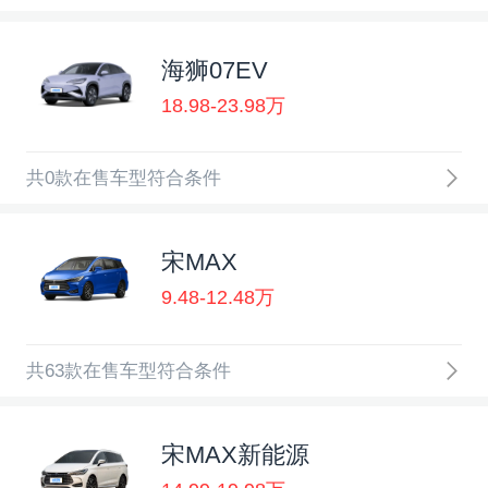
海狮07EV
18.98-23.98万
共0款在售车型符合条件
宋MAX
9.48-12.48万
共63款在售车型符合条件
宋MAX新能源